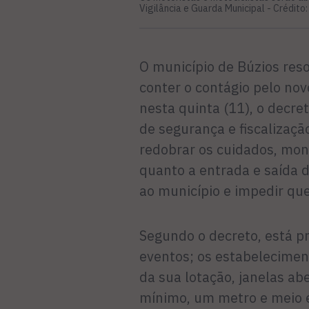
Vigilância e Guarda Municipal -
Crédito:
O município de Búzios res
conter o contágio pelo nov
nesta quinta (11), o decre
de segurança e fiscalização
redobrar os cuidados, moni
quanto a entrada e saída d
ao município e impedir que
Segundo o decreto, está pr
eventos; os estabelecime
da sua lotação, janelas ab
mínimo, um metro e meio e 