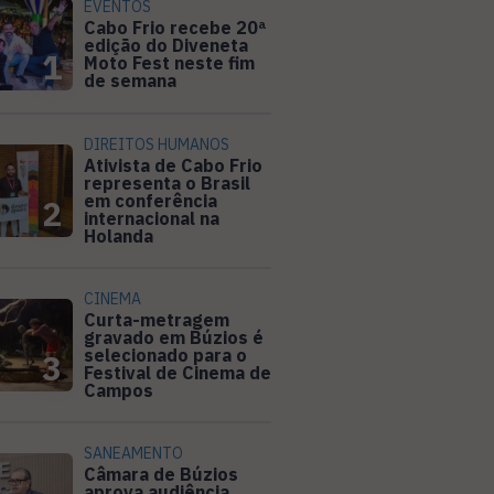
EVENTOS
Cabo Frio recebe 20ª
edição do Diveneta
1
Moto Fest neste fim
de semana
DIREITOS HUMANOS
Ativista de Cabo Frio
representa o Brasil
em conferência
2
internacional na
Holanda
CINEMA
Curta-metragem
gravado em Búzios é
selecionado para o
3
Festival de Cinema de
Campos
SANEAMENTO
Câmara de Búzios
aprova audiência