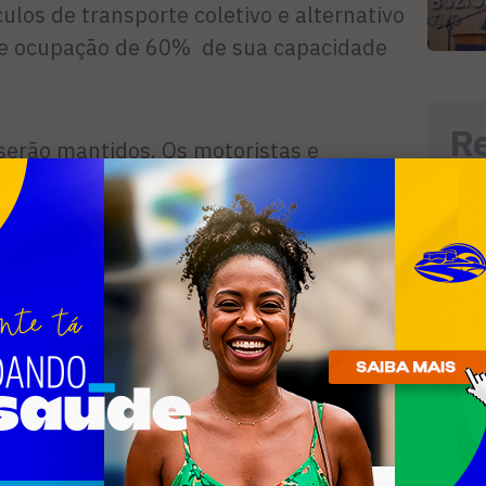
ulos de transporte coletivo e alternativo
de ocupação de 60% de sua capacidade
R
s serão mantidos. Os motoristas e
n
dos pelos profissionais da Postura,
cia e Guarda Municipal. Durante a
eberão orientações e aferição de
 será permitida mediante apresentação
ncia, trabalho ou QR code que comprove
do na cidade.
o publicado no dia 26 de fevereiro de
cumprimento das determinações
pelos estabelecimentos comerciais,