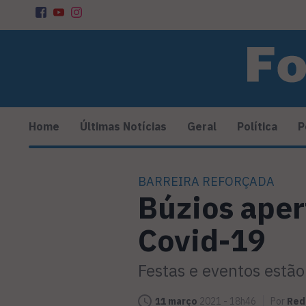
Home
Últimas Notícias
Geral
Política
P
BARREIRA REFORÇADA
Búzios aper
Covid-19
Festas e eventos estã
11 março
2021 - 18h46
Por
Red