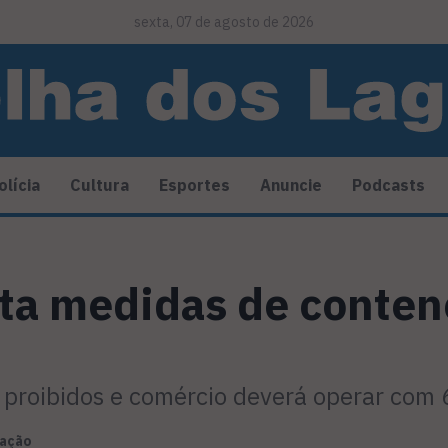
sexta, 07 de agosto de 2026
olícia
Cultura
Esportes
Anuncie
Podcasts
ta medidas de conten
o proibidos e comércio deverá operar co
ação