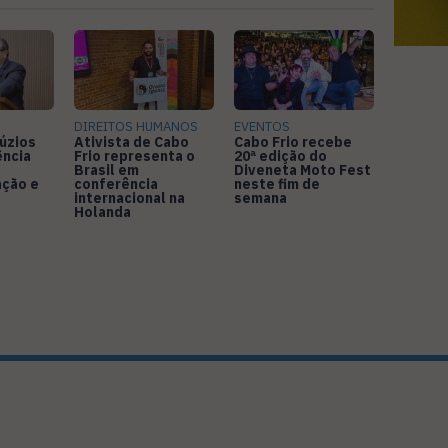
DIREITOS HUMANOS
EVENTOS
úzios
Ativista de Cabo
Cabo Frio recebe
ência
Frio representa o
20ª edição do
Brasil em
Diveneta Moto Fest
ação e
conferência
neste fim de
internacional na
semana
Holanda