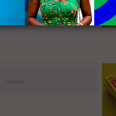
dvertência, cassação de alvará e multa.