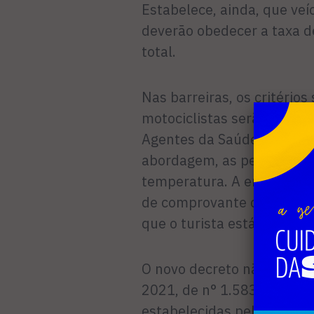
Estabelece, ainda, que veíc
deverão obedecer a taxa 
total.
Nas barreiras, os critério
motociclistas serão aborda
Agentes da Saúde, Vigilân
abordagem, as pessoas rec
temperatura. A entrada só
de comprovante de residê
que o turista está hospeda
O novo decreto não revoga 
2021, de n° 1.583. O des
estabelecidas pelo atual, 