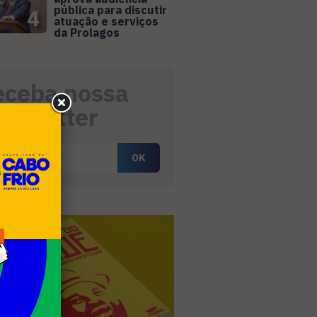
pública para discutir
4
atuação e serviços
da Prolagos
eceba nossa
ewsletter