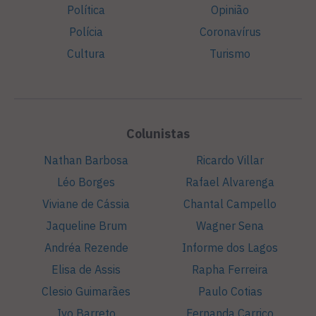
Política
Opinião
Polícia
Coronavírus
Cultura
Turismo
Colunistas
Nathan Barbosa
Ricardo Villar
Léo Borges
Rafael Alvarenga
Viviane de Cássia
Chantal Campello
Jaqueline Brum
Wagner Sena
Andréa Rezende
Informe dos Lagos
Elisa de Assis
Rapha Ferreira
Clesio Guimarães
Paulo Cotias
Ivo Barreto
Fernanda Carriço