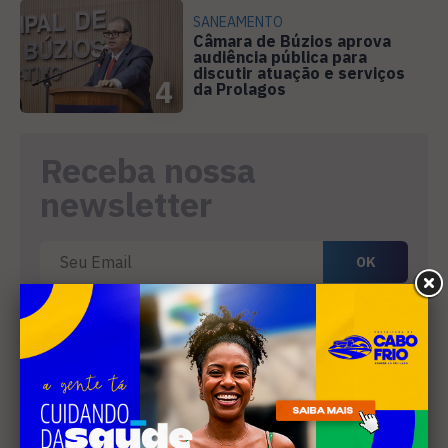
SANEAMENTO
Câmara de Búzios aprova
audiência pública para
discutir atuação e serviços
4
da Prolagos
Receba nossa
newsletter