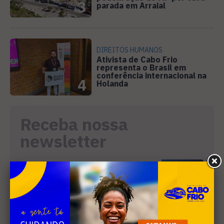
3
parada em Arraial
DIREITOS HUMANOS
Ativista de Cabo Frio
representa o Brasil em
conferência internacional na
4
Holanda
Receba nossa
newsletter