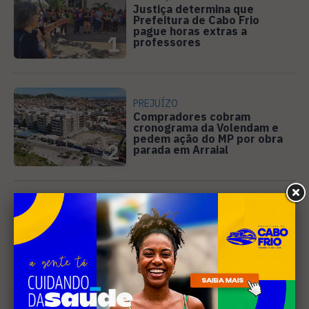
Justiça determina que
Prefeitura de Cabo Frio
pague horas extras a
1
professores
PREJUÍZO
Compradores cobram
cronograma da Volendam e
pedem ação do MP por obra
2
parada em Arraial
EVENTOS
Cabo Frio recebe 20ª edição
do Diveneta Moto Fest neste
fim de semana
3