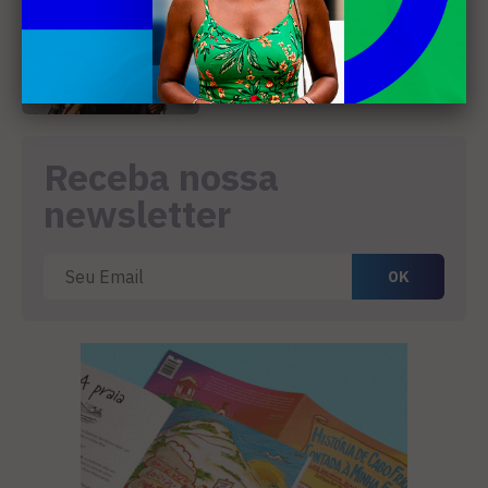
MÚSICA
Banda cabo-friense
Spectrummm apresenta
músicas inéditas no Diveneta
4
Moto Fest neste sábado (8)
Receba nossa
newsletter