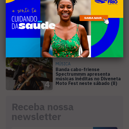
EVENTOS
Cabo Frio recebe 20ª edição
do Diveneta Moto Fest neste
fim de semana
3
MÚSICA
Banda cabo-friense
Spectrummm apresenta
músicas inéditas no Diveneta
4
Moto Fest neste sábado (8)
Receba nossa
newsletter