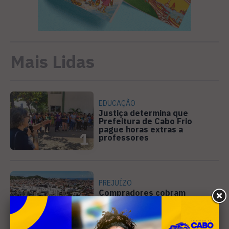
Mais Lidas
EDUCAÇÃO
Justiça determina que
Prefeitura de Cabo Frio
pague horas extras a
1
professores
PREJUÍZO
Compradores cobram
cronograma da Volendam e
pedem ação do MP por obra
2
parada em Arraial