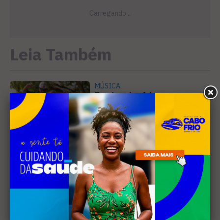
Leia Também
MÚSICA
Banda cabo-friense
Spectrummm apresenta
músicas inéditas no Diveneta
Moto Fest neste sábado (8)
PREJUÍZO
Compradores cobram
cronograma da Volendam e
pedem ação do MP por obra
parada em Arraial
EDUCAÇÃO