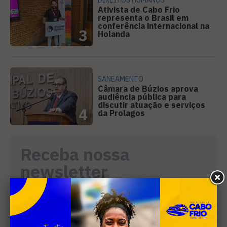
Ativista de Cabo Frio
representa o Brasil em
conferência internacional na
3
Holanda
SANEAMENTO
Câmara de Búzios aprova
audiência pública para
discutir atuação e serviços
4
da Prolagos
Receba nossa
newsletter