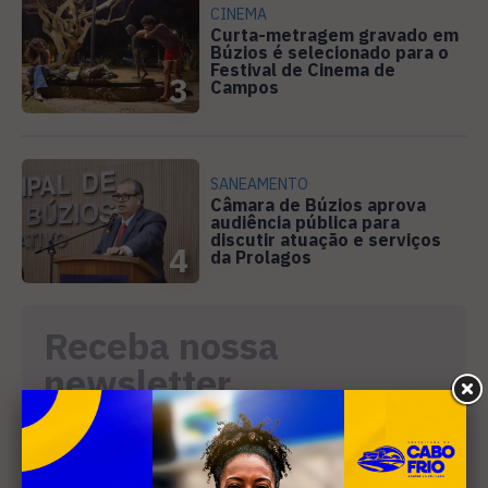
CINEMA
Curta-metragem gravado em
Búzios é selecionado para o
Festival de Cinema de
3
Campos
SANEAMENTO
Câmara de Búzios aprova
audiência pública para
discutir atuação e serviços
4
da Prolagos
Receba nossa
newsletter