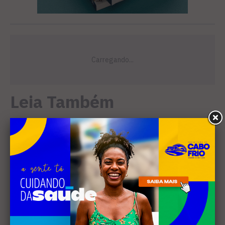
Leia Também
MÚSICA
Banda cabo-friense
Spectrummm apresenta
músicas inéditas no Diveneta
Moto Fest neste sábado (8)
PREJUÍZO
Compradores cobram
cronograma da Volendam e