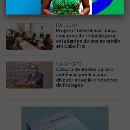
pedem ação do MP por obra
parada em Arraial
EDUCAÇÃO
Projeto "Interlinhas" lança
concurso de redação para
estudantes do ensino médio
em Cabo Frio
SANEAMENTO
Câmara de Búzios aprova
audiência pública para
discutir atuação e serviços
da Prolagos