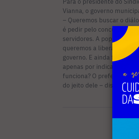
Para o presidente do Sindi
Vianna, o governo municipa
– Queremos buscar o diálog
é pedir pelo concurso públ
servidores. A população nã
queremos a liberação das 
governo. E ainda tem as l
apenas por indicação polít
funciona? O prefeito é tota
do jeito dele – dispara.