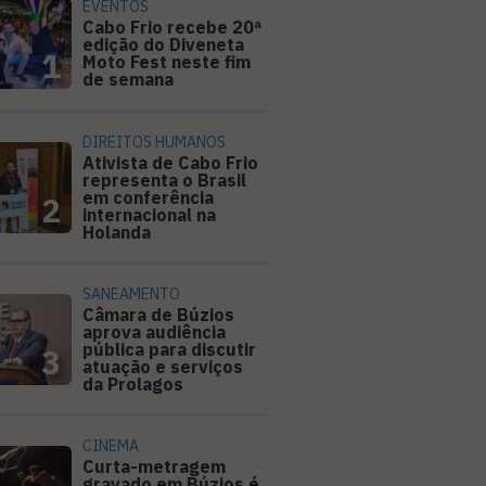
EVENTOS
Cabo Frio recebe 20ª
edição do Diveneta
1
Moto Fest neste fim
de semana
DIREITOS HUMANOS
Ativista de Cabo Frio
representa o Brasil
em conferência
2
internacional na
Holanda
SANEAMENTO
Câmara de Búzios
aprova audiência
pública para discutir
3
atuação e serviços
da Prolagos
CINEMA
Curta-metragem
gravado em Búzios é