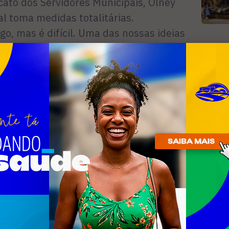
cato dos Servidores Municipais, Olney
l toma medidas totalitárias.
o, mas é difícil. Uma das nossas ideias
ico e negociar o reajuste para os
R
o pode ser penalizada. Além disso,
aposentadorias, engavetadas pelo
n
icenças prêmios, que são concedidas
ica. A questão é: por que tudo isso não
litário. Ele quer resolver tudo sozinho e