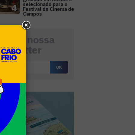
selecionado para o
4
Festival de Cinema de
Campos
eceba nossa
ewsletter