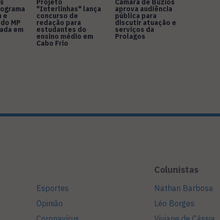
s
Projeto
Câmara de Búzios
nograma
"Interlinhas" lança
aprova audiência
 e
concurso de
pública para
 do MP
redação para
discutir atuação e
rada em
estudantes do
serviços da
ensino médio em
Prolagos
Cabo Frio
Colunistas
Esportes
Nathan Barbosa
Opinião
Léo Borges
Coronavírus
Viviane de Cássia