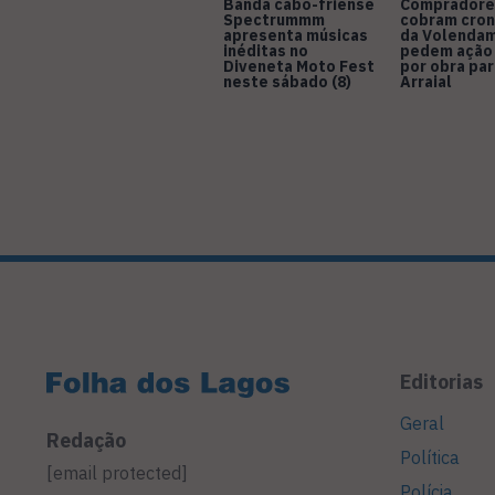
Banda cabo-friense
Compradore
Spectrummm
cobram cro
apresenta músicas
da Volendam
inéditas no
pedem ação
Diveneta Moto Fest
por obra pa
neste sábado (8)
Arraial
Editorias
Geral
Redação
Política
[email protected]
Polícia