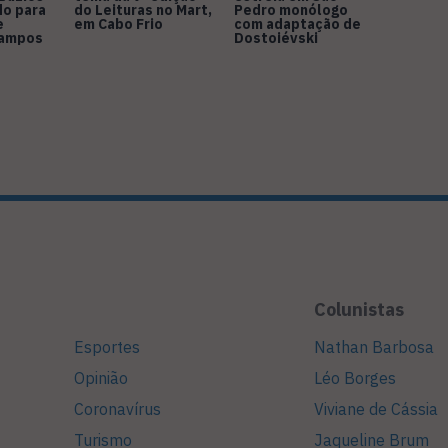
do para
do Leituras no Mart,
Pedro monólogo
e
em Cabo Frio
com adaptação de
Campos
Dostoiévski
Colunistas
Esportes
Nathan Barbosa
Opinião
Léo Borges
Coronavírus
Viviane de Cássia
Turismo
Jaqueline Brum