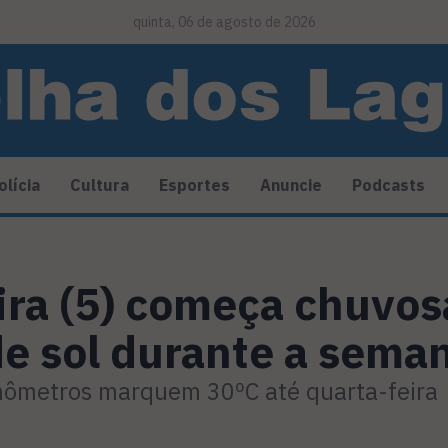
quinta, 06 de agosto de 2026
olícia
Cultura
Esportes
Anuncie
Podcasts
ra (5) começa chuvos
de sol durante a sema
mômetros marquem 30ºC até quarta-feira