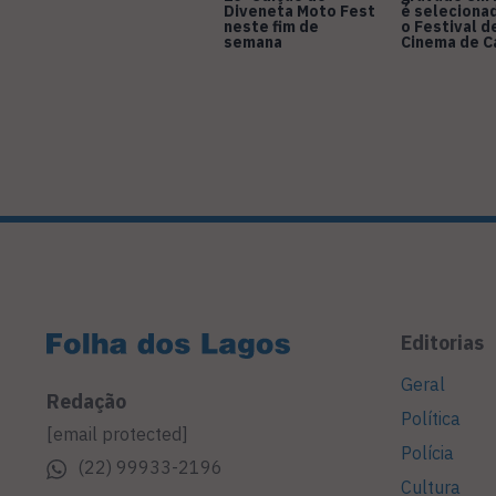
Diveneta Moto Fest
é seleciona
neste fim de
o Festival d
semana
Cinema de 
Editorias
Geral
Redação
Política
[email protected]
Polícia
(22) 99933-2196
Cultura