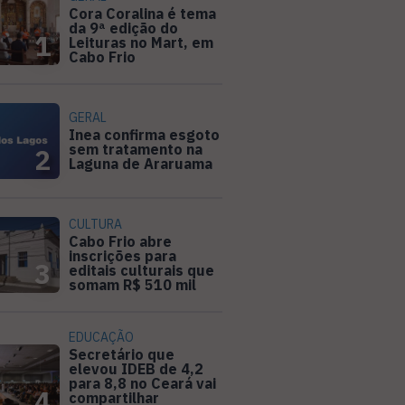
Cora Coralina é tema
da 9ª edição do
1
Leituras no Mart, em
Cabo Frio
GERAL
Inea confirma esgoto
sem tratamento na
2
Laguna de Araruama
CULTURA
Cabo Frio abre
inscrições para
3
editais culturais que
somam R$ 510 mil
EDUCAÇÃO
Secretário que
elevou IDEB de 4,2
para 8,8 no Ceará vai
4
compartilhar