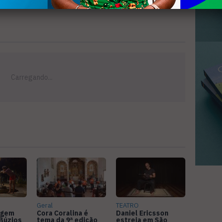
Geral
TEATRO
agem
Cora Coralina é
Daniel Ericsson
Búzios
tema da 9ª edição
estreia em São