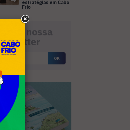
estratégias em Cabo
Frio
eceba nossa
ewsletter