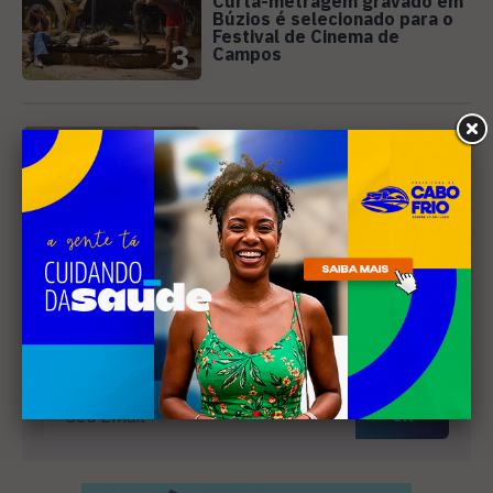
Curta-metragem gravado em
Búzios é selecionado para o
Festival de Cinema de
3
Campos
SANEAMENTO
Câmara de Búzios aprova
audiência pública para
discutir atuação e serviços
4
da Prolagos
Receba nossa
newsletter