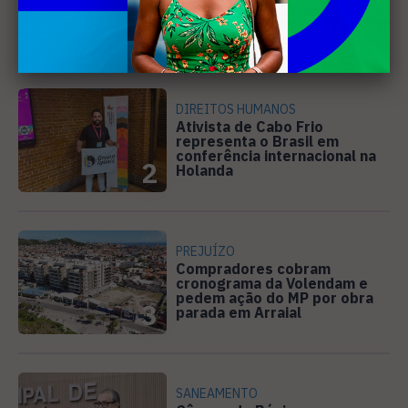
do Diveneta Moto Fest neste
fim de semana
1
DIREITOS HUMANOS
Ativista de Cabo Frio
representa o Brasil em
conferência internacional na
2
Holanda
PREJUÍZO
Compradores cobram
cronograma da Volendam e
pedem ação do MP por obra
3
parada em Arraial
SANEAMENTO