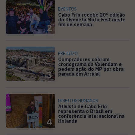
EVENTOS
Cabo Frio recebe 20ª edição
do Diveneta Moto Fest neste
fim de semana
2
PREJUÍZO
Compradores cobram
cronograma da Volendam e
pedem ação do MP por obra
3
parada em Arraial
DIREITOS HUMANOS
Ativista de Cabo Frio
representa o Brasil em
conferência internacional na
4
Holanda