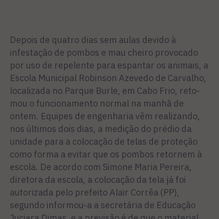
Depois de quatro dias sem aulas devido à
infestação de pombos e mau cheiro provo­cado
por uso de repelente para espantar os animais, a
Escola Municipal Robinson Azevedo de Carvalho,
localizada no Par­que Burle, em Cabo Frio, reto­
mou o funcionamento normal na manhã de
ontem. Equipes de engenharia vêm realizando,
nos últimos dois dias, a medi­ção do prédio da
unidade para a colocação de telas de prote­ção
como forma a evitar que os pombos retornem à
escola. De acordo com Simone Maria Pereira,
diretora da escola, a colo­cação da tela já foi
autorizada pelo prefeito Alair Corrêa (PP),
segundo informou-a a secretá­ria de Educação
Juciara Dimas, e a previsão é de que o material