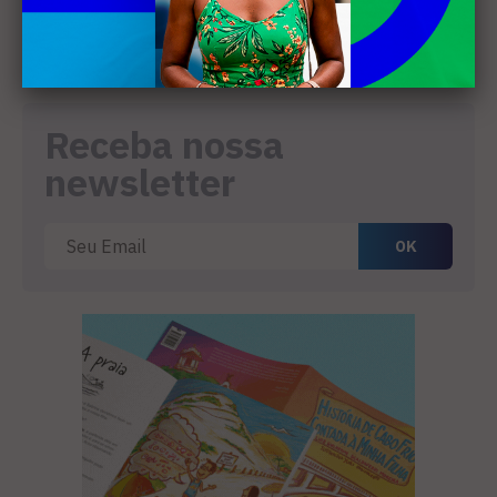
Câmara de Búzios aprova
audiência pública para
discutir atuação e serviços
4
da Prolagos
Receba nossa
newsletter