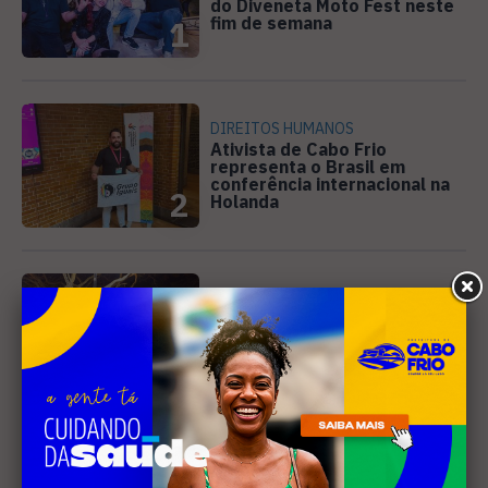
do Diveneta Moto Fest neste
fim de semana
1
DIREITOS HUMANOS
Ativista de Cabo Frio
representa o Brasil em
conferência internacional na
2
Holanda
CINEMA
Curta-metragem gravado em
Búzios é selecionado para o
Festival de Cinema de
3
Campos
SANEAMENTO