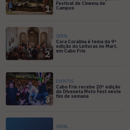
Festival de Cinema de
1
Campos
GERAL
Cora Coralina é tema da 9ª
edição do Leituras no Mart,
em Cabo Frio
2
EVENTOS
Cabo Frio recebe 20ª edição
do Diveneta Moto Fest neste
fim de semana
3
GERAL