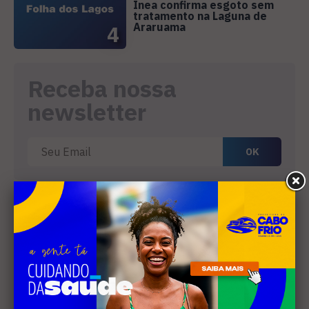
Inea confirma esgoto sem
tratamento na Laguna de
Araruama
4
Receba nossa
newsletter