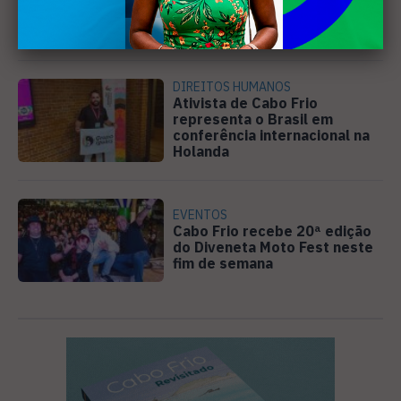
discutir atuação e serviços
da Prolagos
DIREITOS HUMANOS
Ativista de Cabo Frio
representa o Brasil em
conferência internacional na
Holanda
EVENTOS
Cabo Frio recebe 20ª edição
do Diveneta Moto Fest neste
fim de semana