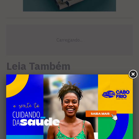
Leia Também
EDUCAÇÃO
Projeto "Interlinhas" lança
concurso de redação para
estudantes do ensino médio
em Cabo Frio
SANEAMENTO
Câmara de Búzios aprova
audiência pública para