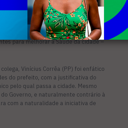
 estavam ali. Eu não vou aceitar de
nha fazer proposição de CPI quando não
e corrupção ou de nada parecido dentro
a oposição tem deixar de ser oportunista
antes para melhorar a Saúde da cidade –
lega, Vinícius Corrêa (PP) foi enfático
es do prefeito, com a justificativa do
co pelo qual passa a cidade. Mesmo
do Governo, e naturalmente contrário à
ra com a naturalidade a iniciativa de