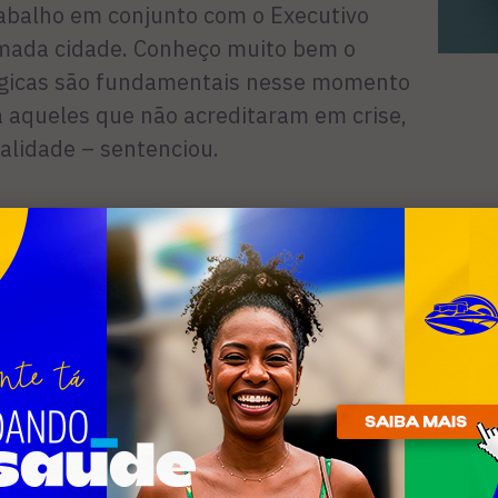
rabalho em conjunto com o Executivo
mada cidade. Conheço muito bem o
érgicas são fundamentais nesse momento
a aqueles que não acreditaram em crise,
alidade – sentenciou.
mo já contando com o apoio de Celso
rsos na sessão de anteontem na Câmara
ades que Aquiles Barreto terá, caso ainda
Saúde. A intenção do parlamentar de
ticada pelo líder do Governo na Casa, o
RB), que tachou a proposta de
Carlos Ernesto (Dornellas, ex-