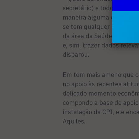
secretário) e todos os que
maneira alguma que se ve
se tem qualquer indício d
da área da Saúde. Porque 
e, sim, trazer dados relev
disparou.
Em tom mais ameno que o co
no apoio às recentes atitud
delicado momento econômi
compondo a base de apoio 
instalação da CPI, ele enca
Aquiles.