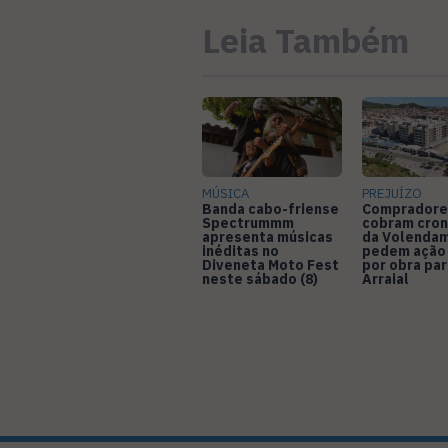
Leia Também
MÚSICA
PREJUÍZO
Banda cabo-friense
Compradore
Spectrummm
cobram cro
apresenta músicas
da Volendam
inéditas no
pedem ação
Diveneta Moto Fest
por obra pa
neste sábado (8)
Arraial