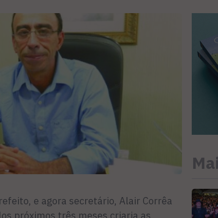
Mai
feito, e agora secretário, Alair Corrêa
os próximos três meses criaria as