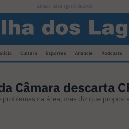
sábado, 08 de agosto de 2026
olícia
Cultura
Esportes
Anuncie
Podcasts
da Câmara descarta C
e problemas na área, mas diz que propost