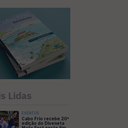
s Lidas
EVENTOS
Cabo Frio recebe 20ª
edição do Diveneta
Moto Fest neste fim