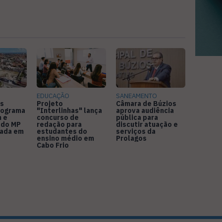
EDUCAÇÃO
SANEAMENTO
s
Projeto
Câmara de Búzios
nograma
"Interlinhas" lança
aprova audiência
 e
concurso de
pública para
 do MP
redação para
discutir atuação e
rada em
estudantes do
serviços da
ensino médio em
Prolagos
Cabo Frio