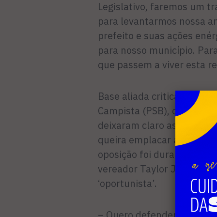
Legislativo, faremos um t
para levantarmos nossa a
prefeito e suas ações en
para nosso município. Par
que passem a viver esta re
Base aliada critica – Mes
Campista (PSB), os discu
deixaram claro as dificuld
queira emplacar a CPI da 
oposição foi duramente cri
vereador Taylor Jasmin (P
‘oportunista’.
– Quero defender o doutor 