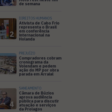
1
de semana
DIREITOS HUMANOS
Ativista de Cabo Frio
representa o Brasil
em conferência
2
internacional na
Holanda
PREJUÍZO
Compradores cobram
cronograma da
Volendam e pedem
3
ação do MP por obra
parada em Arraial
SANEAMENTO
Câmara de Búzios
aprova audiência
pública para discutir
4
atuação e serviços
da Prolagos