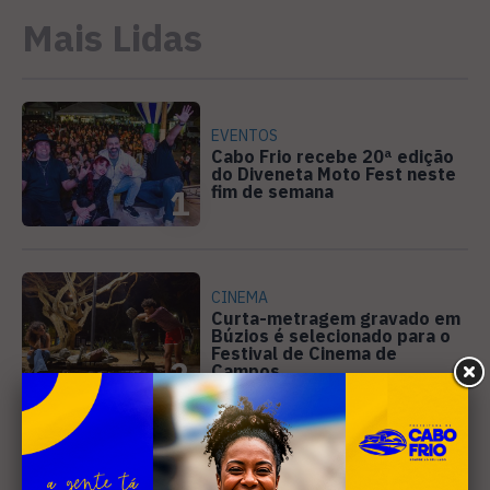
Mais Lidas
EVENTOS
Cabo Frio recebe 20ª edição
do Diveneta Moto Fest neste
fim de semana
1
CINEMA
Curta-metragem gravado em
Búzios é selecionado para o
Festival de Cinema de
2
Campos
DIREITOS HUMANOS
Ativista de Cabo Frio