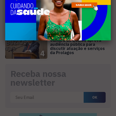
representa o Brasil em
conferência internacional na
3
Holanda
SANEAMENTO
Câmara de Búzios aprova
audiência pública para
discutir atuação e serviços
4
da Prolagos
Receba nossa
newsletter