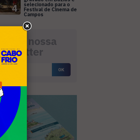
selecionado para o
4
Festival de Cinema de
Campos
eceba nossa
ewsletter