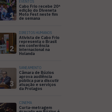
EVENTOS
Cabo Frio recebe 20ª
edição do Diveneta
1
Moto Fest neste fim
de semana
DIREITOS HUMANOS
Ativista de Cabo Frio
representa o Brasil
em conferência
2
internacional na
Holanda
SANEAMENTO
Câmara de Búzios
aprova audiência
pública para discutir
3
atuação e serviços
da Prolagos
CINEMA
Curta-metragem
gravado em Búzios é