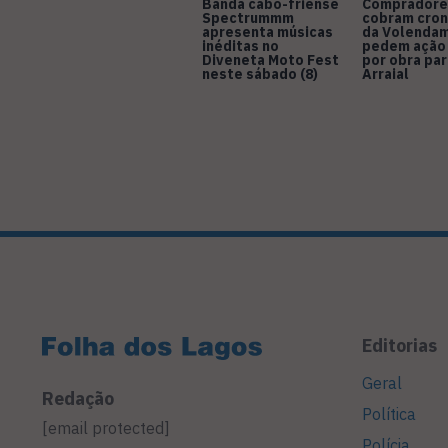
Banda cabo-friense
Compradore
Spectrummm
cobram cro
apresenta músicas
da Volendam
inéditas no
pedem ação
Diveneta Moto Fest
por obra pa
neste sábado (8)
Arraial
Editorias
Geral
Redação
Política
[email protected]
Polícia