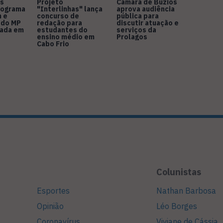
s
Projeto
Câmara de Búzios
nograma
"Interlinhas" lança
aprova audiência
 e
concurso de
pública para
 do MP
redação para
discutir atuação e
rada em
estudantes do
serviços da
ensino médio em
Prolagos
Cabo Frio
Colunistas
Esportes
Nathan Barbosa
Opinião
Léo Borges
Coronavírus
Viviane de Cássia