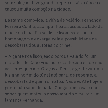
sem solução, teve grande repercus­são à época e
causou muita co­moção na cidade.
Bastante comovida, a viúva de Valério, Fernanda
Ferreira Cunha, acompanhou a sessão ao lado da
mãe e da filha. Ela se dis­se lisonjeada com a
homenagem e enxerga nela a possibilidade de
descoberta dos autores do crime.
– A gente fica lisonjeado por­que Valério foi um
morador de Cabo Frio muito conhecido e que não
vai ser esquecido. Gra­ças a Deus, a gente viu uma
luzi­nha no fim do túnel até para, de repente, a
descoberta de quem o matou. Não sei. Até hoje a
gen­te não sabe de nada. Chegar em casa e não
saber quem matou o nosso marido é muito ruim –
la­menta Fernanda.