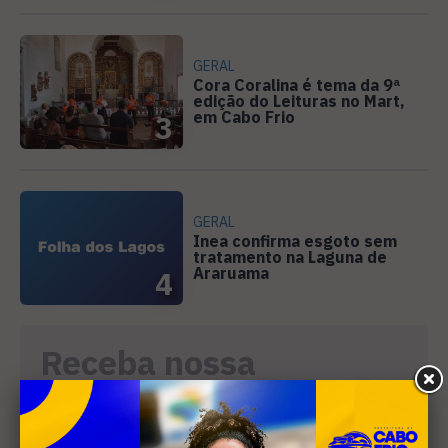
GERAL
Cora Coralina é tema da 9ª
edição do Leituras no Mart,
em Cabo Frio
3
GERAL
Inea confirma esgoto sem
tratamento na Laguna de
Araruama
4
Receba nossa
newsletter