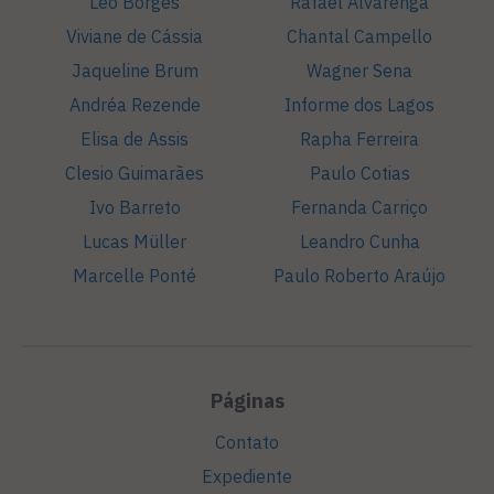
Léo Borges
Rafael Alvarenga
Viviane de Cássia
Chantal Campello
Jaqueline Brum
Wagner Sena
Andréa Rezende
Informe dos Lagos
Elisa de Assis
Rapha Ferreira
Clesio Guimarães
Paulo Cotias
Ivo Barreto
Fernanda Carriço
Lucas Müller
Leandro Cunha
Marcelle Ponté
Paulo Roberto Araújo
Páginas
Contato
Expediente