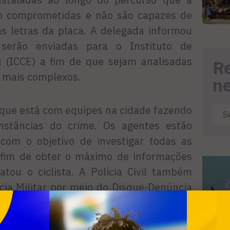
tão comprometidas e não são capazes de
as letras da placa. A delegada informou
serão enviadas para o Instituto de
li (ICCE) a fim de que sejam analisadas
R
 mais complexos.
n
que está com equipes na cidade fazendo
unstâncias do crime. Os agentes estão
com o objetivo de investigar todas as
 fim de obter o máximo de informações
tou o ciclista. A Polícia Civil também
cia Militar por meio do Disque-Denúncia