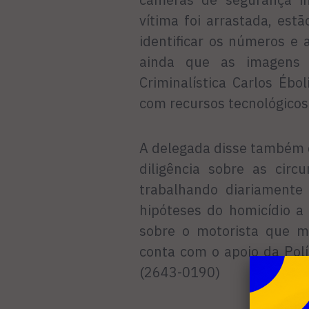
vítima foi arrastada, es
identificar os números e 
ainda que as imagens 
Criminalística Carlos Ébo
com recursos tecnológicos
A delegada disse também 
diligência sobre as circ
trabalhando diariamente 
hipóteses do homicídio a
sobre o motorista que ma
conta com o apoio da Polí
(2643-0190)