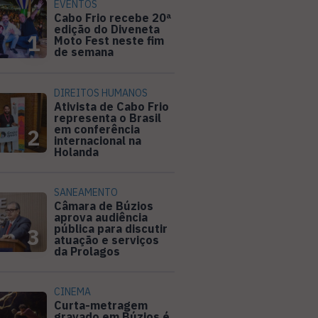
EVENTOS
Cabo Frio recebe 20ª
edição do Diveneta
1
Moto Fest neste fim
de semana
DIREITOS HUMANOS
Ativista de Cabo Frio
representa o Brasil
em conferência
2
internacional na
Holanda
SANEAMENTO
Câmara de Búzios
aprova audiência
pública para discutir
3
atuação e serviços
da Prolagos
CINEMA
Curta-metragem
gravado em Búzios é