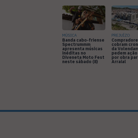
MÚSICA
PREJUÍZO
Banda cabo-friense
Compradore
Spectrummm
cobram cro
apresenta músicas
da Volendam
inéditas no
pedem ação
Diveneta Moto Fest
por obra pa
neste sábado (8)
Arraial