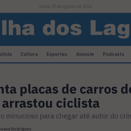
sexta, 07 de agosto de 2026
olícia
Cultura
Esportes
Anuncie
Podcasts
anta placas de carros
arrastou ciclista
ho minucioso para chegar até autor do cri
osana Rodrigues