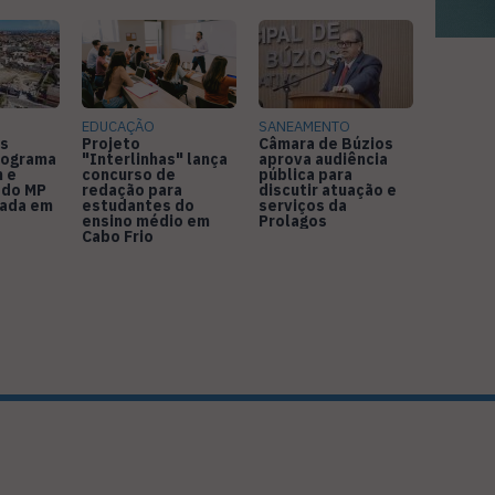
EDUCAÇÃO
SANEAMENTO
s
Projeto
Câmara de Búzios
nograma
"Interlinhas" lança
aprova audiência
 e
concurso de
pública para
 do MP
redação para
discutir atuação e
rada em
estudantes do
serviços da
ensino médio em
Prolagos
Cabo Frio