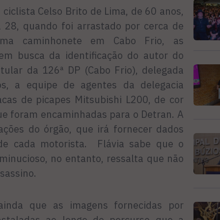
ciclista Celso Brito de Lima, de 60 anos,
a 28, quando foi arrastado por cerca de
uma caminhonete em Cabo Frio, as
em busca da identificação do autor do
itular da 126ª DP (Cabo Frio), delegada
os, a equipe de agentes da delegacia
acas de picapes Mitsubishi L200, de cor
que foram encaminhadas para o Detran. A
mações do órgão, que irá fornecer dados
e cada motorista. Flávia sabe que o
 minucioso, no entanto, ressalta que não
ssassino.
ainda que as imagens fornecidas por
staladas ao longo do percurso que a