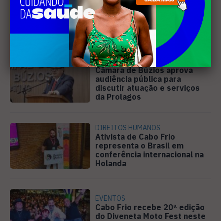
Projeto "Interlinhas" lança
concurso de redação para
estudantes do ensino médio
em Cabo Frio
SANEAMENTO
Câmara de Búzios aprova
audiência pública para
discutir atuação e serviços
da Prolagos
DIREITOS HUMANOS
Ativista de Cabo Frio
representa o Brasil em
conferência internacional na
Holanda
EVENTOS
Cabo Frio recebe 20ª edição
do Diveneta Moto Fest neste