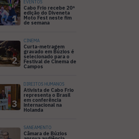
EVENTOS
Cabo Frio recebe 20ª
edição do Diveneta
1
Moto Fest neste fim
de semana
CINEMA
Curta-metragem
gravado em Búzios é
selecionado para o
2
Festival de Cinema de
Campos
DIREITOS HUMANOS
Ativista de Cabo Frio
representa o Brasil
em conferência
3
internacional na
Holanda
SANEAMENTO
Câmara de Búzios
aprova audiência