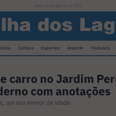
sexta, 07 de agosto de 2026
olícia
Cultura
Esportes
Anuncie
Podcasts
e carro no Jardim Pe
aderno com anotações
es, um era menor de idade