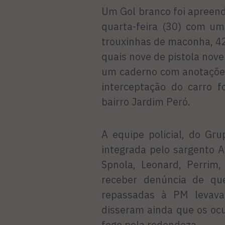
Um Gol branco foi apreendi
quarta-feira (30) com u
trouxinhas de maconha, 42
quais nove de pistola nove
um caderno com anotações 
interceptação do carro f
bairro Jardim Peró.
A equipe policial, do Gr
integrada pelo sargento 
Spnola, Leonard, Perrim,
receber denúncia de que
repassadas à PM levav
disseram ainda que os oc
fogo pela redondeza.