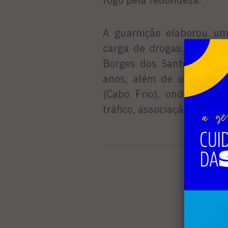
A guarnição elaborou um
carga de drogas. Todos o
Borges dos Santos e Wes
anos, além de um menor
(Cabo Frio), onde ficar
tráfico, associação ao tráfi