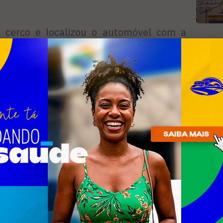
 cerco e localizou o automóvel com a
s envolvidos - Matheus da Silva Soares
R
ley Moraes dos Santos, ambos com 18
, foram encaminhados para a 126ª DP
n
am presos por terem sido autuados por
co e porte ilegal de arma de uso restrito.