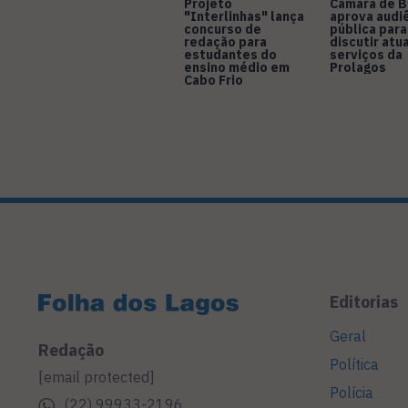
Projeto
Câmara de B
"Interlinhas" lança
aprova audi
concurso de
pública para
redação para
discutir atu
estudantes do
serviços da
ensino médio em
Prolagos
Cabo Frio
Editorias
Geral
Redação
Política
[email protected]
Polícia
(22) 99933-2196