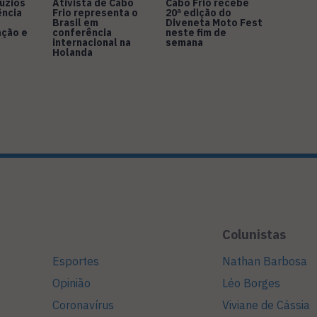
úzios
Ativista de Cabo
Cabo Frio recebe
ência
Frio representa o
20ª edição do
Brasil em
Diveneta Moto Fest
ação e
conferência
neste fim de
internacional na
semana
Holanda
Colunistas
Esportes
Nathan Barbosa
Opinião
Léo Borges
Coronavírus
Viviane de Cássia