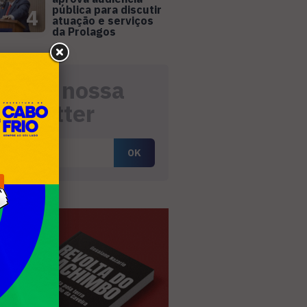
pública para discutir
4
atuação e serviços
da Prolagos
eceba nossa
ewsletter