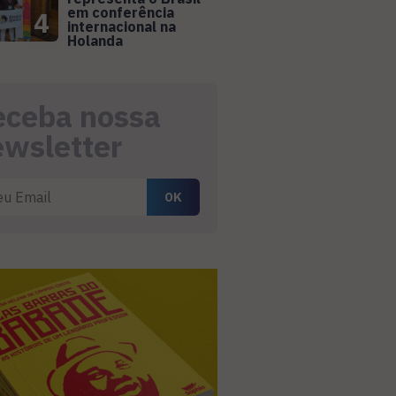
em conferência
4
internacional na
Holanda
eceba nossa
ewsletter