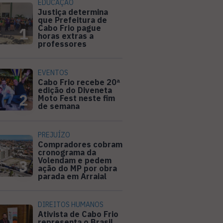
EDUCAÇÃO
Justiça determina
que Prefeitura de
Cabo Frio pague
1
horas extras a
professores
EVENTOS
Cabo Frio recebe 20ª
edição do Diveneta
2
Moto Fest neste fim
de semana
PREJUÍZO
Compradores cobram
cronograma da
Volendam e pedem
3
ação do MP por obra
parada em Arraial
DIREITOS HUMANOS
Ativista de Cabo Frio
representa o Brasil