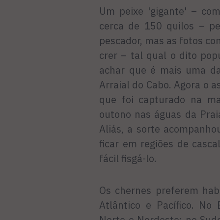
Um peixe 'gigante' – co
cerca de 150 quilos – pe
pescador, mas as fotos co
crer – tal qual o dito p
achar que é mais uma da
Arraial do Cabo. Agora o a
que foi capturado na ma
outono nas águas da Prai
Aliás, a sorte acompanho
ficar em regiões de casca
fácil fisgá-lo.
Os chernes preferem habi
Atlântico e Pacífico. No
Norte e Nordeste; no Sude