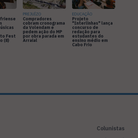
PREJUÍZO
EDUCAÇÃO
friense
Compradores
Projeto
m
cobram cronograma
"Interlinhas" lança
úsicas
da Volendam e
concurso de
pedem ação do MP
redação para
to Fest
por obra parada em
estudantes do
o (8)
Arraial
ensino médio em
Cabo Frio
Colunistas