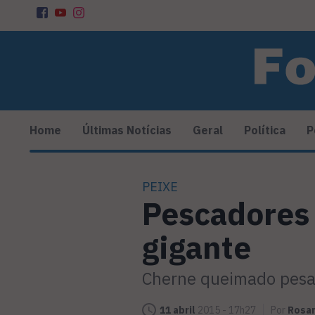
Home
Últimas Notícias
Geral
Política
P
PEIXE
Pescadores 
gigante
Cherne queimado pesa 
11 abril
2015 - 17h27
Por
Rosan