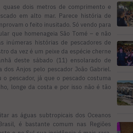
m quase dois metros de comprimento e
scado em alto mar. Parece história de
mprovam o feito inusitado. Só vendo para
opular que homenageia São Tomé – e não
s inúmeras histórias de pescadores de
stro da vez é um peixe da espécie cherne
nhã deste sábado (11) ensolarado de
a dos Anjos pelo pescador João Gabriel.
u o pescador, já que o pescado costuma
lho, longe da costa e por isso não é tão
tar as águas subtropicais dos Oceanos
 Brasil, é bastante comum nas Regiões
ste e no Sul sua incidência é mais rara,