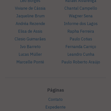
Léo Borges
Rafael Alvarenga
Viviane de Cássia
Chantal Campello
Jaqueline Brum
Wagner Sena
Andréa Rezende
Informe dos Lagos
Elisa de Assis
Rapha Ferreira
Clesio Guimarães
Paulo Cotias
Ivo Barreto
Fernanda Carriço
Lucas Müller
Leandro Cunha
Marcelle Ponté
Paulo Roberto Araújo
Páginas
Contato
Expediente