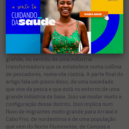
deixando dívidas trabalhistas cobradas até hoje
na Justiça. Noves fora a derrocada financeira, a
trajetória de uma empresa nascida da aventura
desenvolvimentista brasileira foi marcante para
a formação do ‘Cabo’, apelido de Arraial, como é
conhecido hoje.
– Para Arraial teve uma importância muito
grande, no sentido de uma indústria
transformadora que se estabelece numa colônia
de pescadores, numa vila rústica. A parte final do
artigo fala um pouco disso, de uma sociedade
que vive da pesca e que está no entorno de uma
grande indústria de base. Isso vai mudar muito a
configuração desse distrito. Isso implica num
fluxo de migrantes muito grande para Arraial e
Cabo Frio, de nordestinos e de uma população
que vem do Norte Fluminense, de Campos e