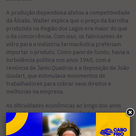
A produção dispendiosa afetou a competitividade
da Álcalis. Walter explica que o preço da barrilha
produzida na Região dos Lagos era maior do que
o da concorrência. Com isso, os fabricantes de
vidro para a indústria farmacêutica preferiam
importar o produto. Como pano de fundo, havia a
turbulência política nos anos 1960, com a
renúncia de Janio Quadros e a deposição de João
Goulart, que estimulava movimentos de
trabalhadores para cobrar seus direitos e
melhorias na empresa.
As dificuldades econômicas ao longo dos anos
desembocaram na privatização da empresa, no
começo da década de 1990, no governo Collor. A
companhia se arrastou até a falência, em 2006,