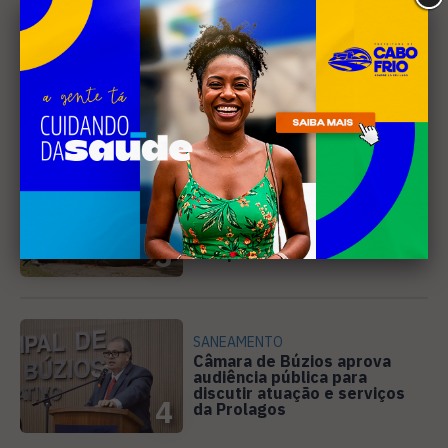
DIREITOS HUMANOS
Ativista de Cabo Frio
representa o Brasil em
conferência internacional na
2
Holanda
CINEMA
Curta-metragem gravado em
Búzios é selecionado para o
Festival de Cinema de
3
Campos
SANEAMENTO
Câmara de Búzios aprova
audiência pública para
discutir atuação e serviços
4
da Prolagos