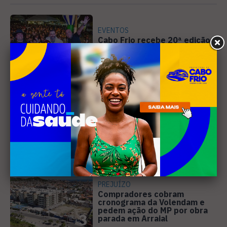
EVENTOS
Cabo Frio recebe 20ª edição
do Diveneta Moto Fest neste
fim de semana
1
DIREITOS HUMANOS
Ativista de Cabo Frio
representa o Brasil em
conferência internacional na
2
Holanda
PREJUÍZO
Compradores cobram
cronograma da Volendam e
pedem ação do MP por obra
3
parada em Arraial