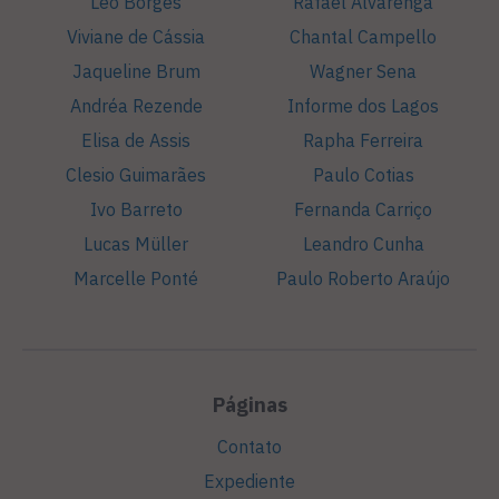
Léo Borges
Rafael Alvarenga
Viviane de Cássia
Chantal Campello
Jaqueline Brum
Wagner Sena
Andréa Rezende
Informe dos Lagos
Elisa de Assis
Rapha Ferreira
Clesio Guimarães
Paulo Cotias
Ivo Barreto
Fernanda Carriço
Lucas Müller
Leandro Cunha
Marcelle Ponté
Paulo Roberto Araújo
Páginas
Contato
Expediente