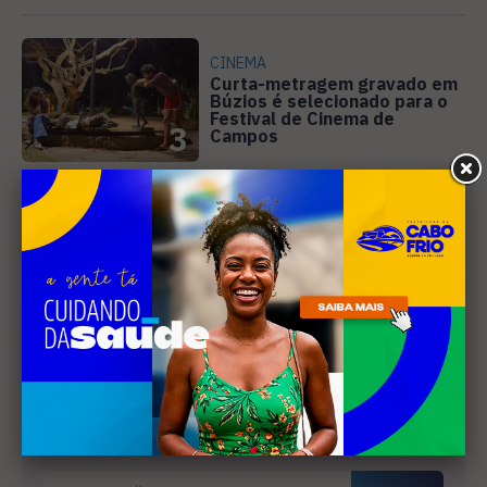
CINEMA
Curta-metragem gravado em
Búzios é selecionado para o
Festival de Cinema de
3
Campos
SANEAMENTO
Câmara de Búzios aprova
audiência pública para
discutir atuação e serviços
4
da Prolagos
Receba nossa
newsletter