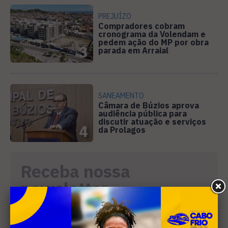
PREJUÍZO
Compradores cobram
cronograma da Volendam e
pedem ação do MP por obra
3
parada em Arraial
SANEAMENTO
Câmara de Búzios aprova
audiência pública para
discutir atuação e serviços
4
da Prolagos
Receba nossa
newsletter