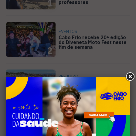
1
professores
EVENTOS
Cabo Frio recebe 20ª edição
do Diveneta Moto Fest neste
fim de semana
2
PREJUÍZO
Compradores cobram
cronograma da Volendam e
pedem ação do MP por obra
3
parada em Arraial
DIREITOS HUMANOS
Ativista de Cabo Frio
representa o Brasil em