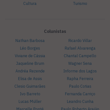
Cultura
Turismo
Colunistas
Nathan Barbosa
Ricardo Villar
Léo Borges
Rafael Alvarenga
Viviane de Cássia
Chantal Campello
Jaqueline Brum
Wagner Sena
Andréa Rezende
Informe dos Lagos
Elisa de Assis
Rapha Ferreira
Clesio Guimarães
Paulo Cotias
Ivo Barreto
Fernanda Carriço
Lucas Müller
Leandro Cunha
Marcelle Ponté
Paulo Roberto Araújo