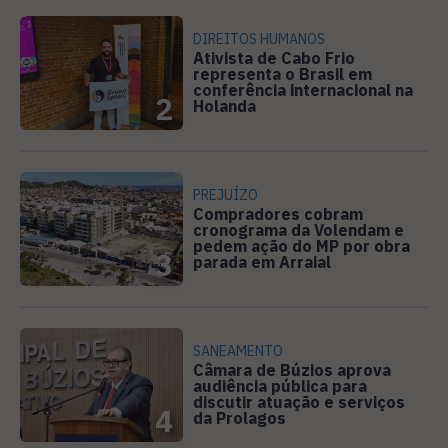
DIREITOS HUMANOS
Ativista de Cabo Frio
representa o Brasil em
conferência internacional na
2
Holanda
PREJUÍZO
Compradores cobram
cronograma da Volendam e
pedem ação do MP por obra
3
parada em Arraial
SANEAMENTO
Câmara de Búzios aprova
audiência pública para
discutir atuação e serviços
4
da Prolagos