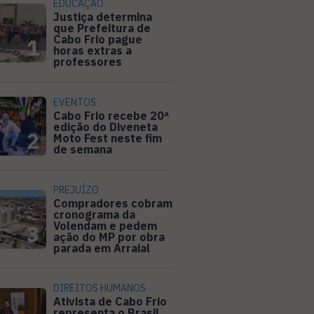
EDUCAÇÃO
Justiça determina
que Prefeitura de
Cabo Frio pague
1
horas extras a
professores
EVENTOS
Cabo Frio recebe 20ª
edição do Diveneta
2
Moto Fest neste fim
de semana
PREJUÍZO
Compradores cobram
cronograma da
Volendam e pedem
3
ação do MP por obra
parada em Arraial
DIREITOS HUMANOS
Ativista de Cabo Frio
representa o Brasil