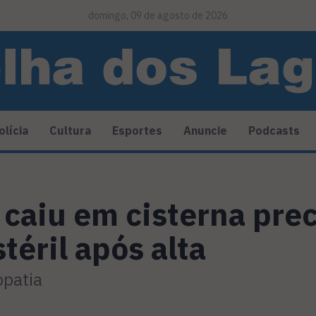
domingo, 09 de agosto de 2026
olícia
Cultura
Esportes
Anuncie
Podcasts
caiu em cisterna prec
téril após alta
opatia