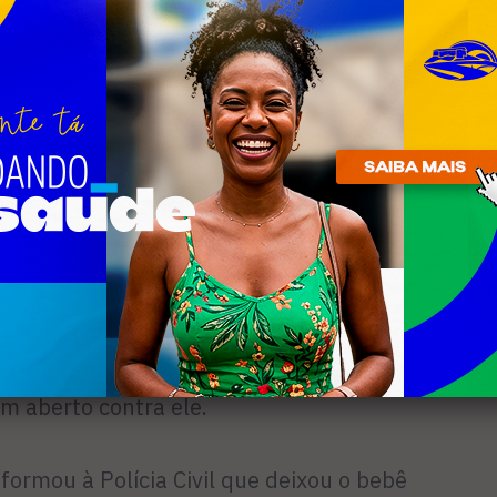
elou. Ela contou que a sobrinha recebeu
tas de leite, de funcionários do Hospital
que ganhou a guarda da menina por
ivo foi porque a mãe de Lara, que é sua
ogas e sumiu no mundo”. Ao conduzirem
, policiais civis verifi­caram que havia
m aberto contra ele.
formou à Polícia Civil que dei­xou o bebê