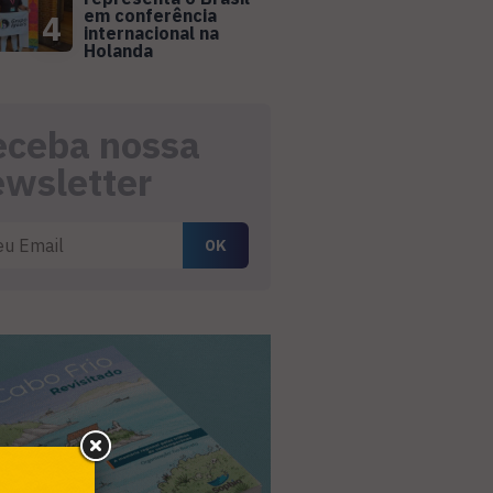
em conferência
4
internacional na
Holanda
eceba nossa
ewsletter