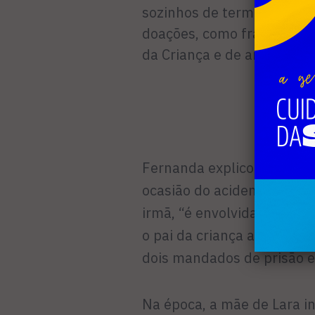
sozinhos de terminar – ap
doações, como fraldas e la
da Criança e de amigos.
Fernanda explicou ainda 
ocasião do acidente. O mot
irmã, “é envolvida com dr
o pai da criança a delegacia
dois mandados de prisão e
Na época, a mãe de Lara in­