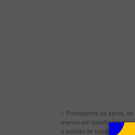
– Precisamos de apoio, d
menos um quarto em que e
o estado de saúde dela ins