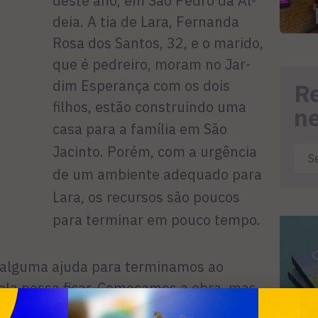
deste ano, em São Pedro da Al­
deia. A tia de Lara, Fernanda
Rosa dos Santos, 32, e o marido,
que é pedreiro, moram no Jar­
dim Esperança com os dois
R
filhos, estão construindo uma
n
casa
para a família em São
Jacinto. Porém, com a urgência
de um ambiente adequado para
Lara, os recursos são poucos
para terminar em pouco tempo.
e alguma ajuda para terminamos ao
la possa ficar. Começamos a obra, mas
­pira cuidados e não temos condi­ções