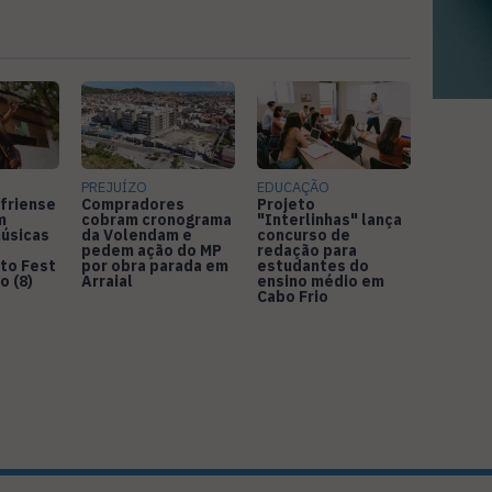
PREJUÍZO
EDUCAÇÃO
friense
Compradores
Projeto
m
cobram cronograma
"Interlinhas" lança
úsicas
da Volendam e
concurso de
pedem ação do MP
redação para
to Fest
por obra parada em
estudantes do
o (8)
Arraial
ensino médio em
Cabo Frio