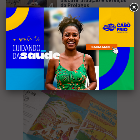
discutir atuação e serviços
4
da Prolagos
Receba nossa
newsletter