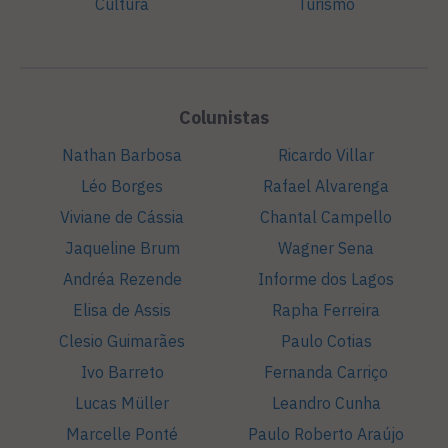
Cultura
Turismo
Colunistas
Nathan Barbosa
Ricardo Villar
Léo Borges
Rafael Alvarenga
Viviane de Cássia
Chantal Campello
Jaqueline Brum
Wagner Sena
Andréa Rezende
Informe dos Lagos
Elisa de Assis
Rapha Ferreira
Clesio Guimarães
Paulo Cotias
Ivo Barreto
Fernanda Carriço
Lucas Müller
Leandro Cunha
Marcelle Ponté
Paulo Roberto Araújo