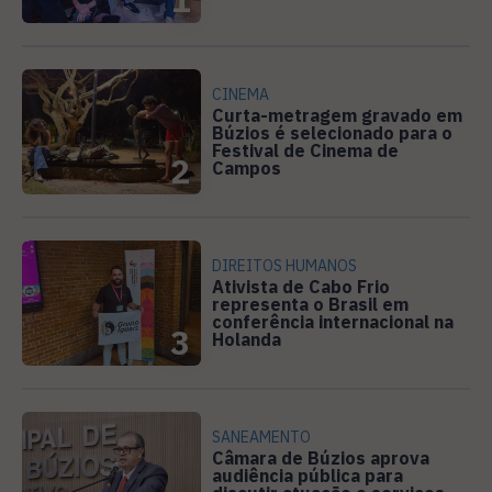
CINEMA
Curta-metragem gravado em
Búzios é selecionado para o
Festival de Cinema de
2
Campos
DIREITOS HUMANOS
Ativista de Cabo Frio
representa o Brasil em
conferência internacional na
3
Holanda
SANEAMENTO
Câmara de Búzios aprova
audiência pública para