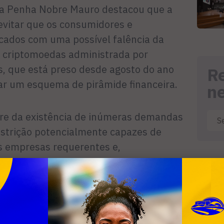
 da Penha Nobre Mauro destacou que a
evitar que os consumidores e
icados com uma possível falência da
e criptomoedas administrada por
s, que está preso desde agosto do ano
R
ar um esquema de pirâmide financeira.
n
rre da existência de inúmeras demandas
strição potencialmente capazes de
s empresas requerentes e,
os direitos dos credores avaliou.
 existência ou não de crime contra o
l é de competência da Justiça Criminal