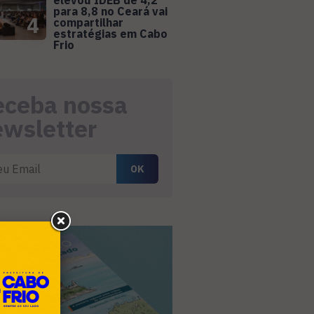
elevou IDEB de 4,2
para 8,8 no Ceará vai
4
compartilhar
estratégias em Cabo
Frio
eceba nossa
ewsletter