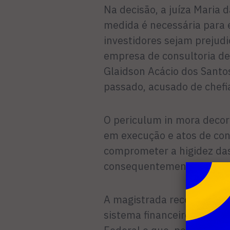
Na decisão, a juíza Maria
medida é necessária para 
investidores sejam prejud
empresa de consultoria d
Glaidson Acácio dos Santo
passado, acusado de chefi
O periculum in mora deco
em execução e atos de con
comprometer a higidez da
consequentemente, afetar 
A magistrada recorda que a
sistema financeiro naciona