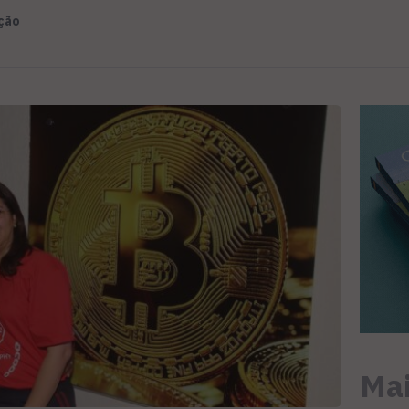
ção
Mai