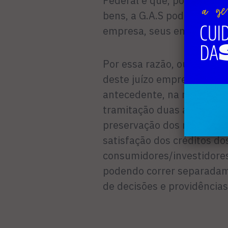
Federal e que, por realiza
bens, a G.A.S pode requere
empresa, seus empregados 
Por essa razão, outrossim,
deste juízo empresarial pa
antecedente, na medida e
tramitação duas ações civ
preservação dos recursos
satisfação dos créditos d
consumidores/investidore
podendo correr separadame
de decisões e providências