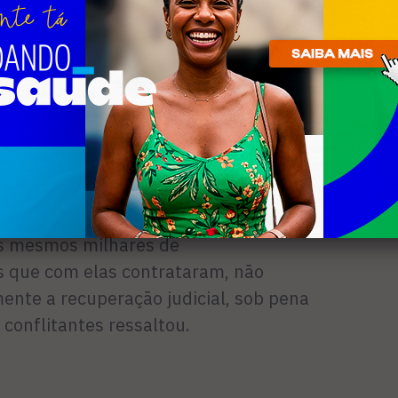
r atividade econômica de circulação de
r a recuperação judicial para preservar a
e o interesses dos investidores.
 vislumbro, a princípio, a competência
ra a apreciação da tutela cautelar
m que, por prevenção, estão em
is públicas destinadas exatamente à
 das empresas requerentes para
os mesmos milhares de
s que com elas contrataram, não
nte a recuperação judicial, sob pena
 conflitantes ressaltou.