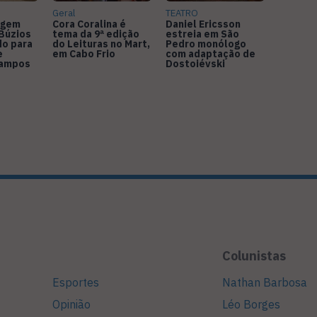
Geral
TEATRO
agem
Cora Coralina é
Daniel Ericsson
Búzios
tema da 9ª edição
estreia em São
do para
do Leituras no Mart,
Pedro monólogo
e
em Cabo Frio
com adaptação de
Campos
Dostoiévski
Colunistas
Esportes
Nathan Barbosa
Opinião
Léo Borges