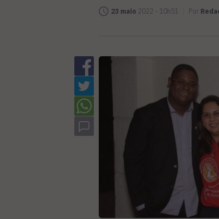
23 maio
2022 - 10h51
Por
Reda