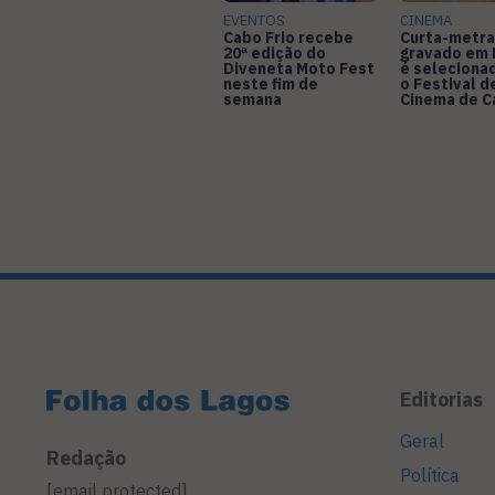
EVENTOS
CINEMA
Cabo Frio recebe
Curta-metr
20ª edição do
gravado em 
Diveneta Moto Fest
é seleciona
neste fim de
o Festival d
semana
Cinema de 
Editorias
Geral
Redação
Política
[email protected]