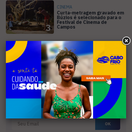
CINEMA
Curta-metragem gravado em
Búzios é selecionado para o
Festival de Cinema de
3
Campos
SANEAMENTO
Câmara de Búzios aprova
audiência pública para
discutir atuação e serviços
4
da Prolagos
Receba nossa
newsletter