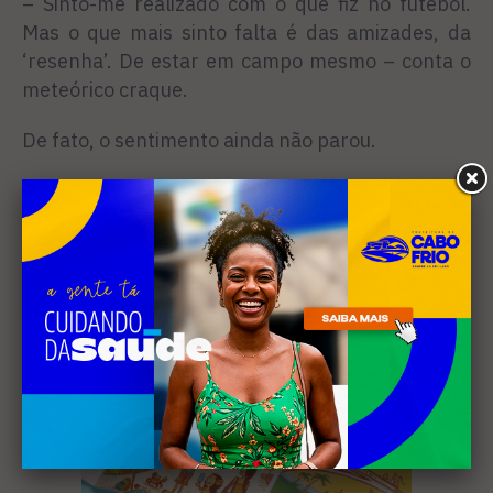
– Sinto-me realizado com o que fiz no futebol.
Mas o que mais sinto falta é das amizades, da
‘resenha’. De estar em campo mesmo – conta o
meteórico craque.
De fato, o sentimento ainda não parou.