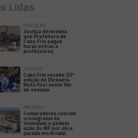
s Lidas
EDUCAÇÃO
Justiça determina
que Prefeitura de
Cabo Frio pague
1
horas extras a
professores
EVENTOS
Cabo Frio recebe 20ª
edição do Diveneta
2
Moto Fest neste fim
de semana
PREJUÍZO
Compradores cobram
cronograma da
Volendam e pedem
3
ação do MP por obra
parada em Arraial