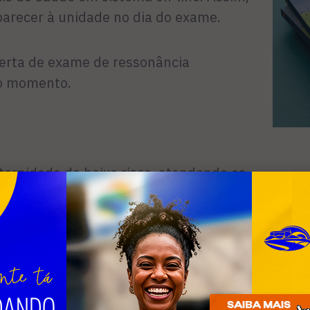
parecer à unidade no dia do exame.
erta de exame de ressonância
o momento.
ternidade de baixo risco, atendendo os
nea. Na unidade, todos os bebês que
do Pezinho, Orelhinha, Olhinho e
ar o atendimento de gestantes e bebês
Estadual dos Lagos conta com equipe
lizada com médicos, enfermeiros,
e assistentes sociais.