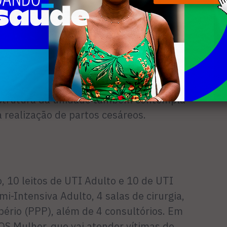
e funcionamento, as pacientes
tadual de Regulação farão pelo menos
Estadual dos Lagos antes do parto. A
as de PPP, onde a cama se transforma
e o acompanhante pode ver de perto a
estrutura da unidade também contempla
a realização de partos cesáreos.
o, 10 leitos de UTI Adulto e 10 de UTI
i-Intensiva Adulto, 4 salas de cirurgia,
pério (PPP), além de 4 consultórios. Em
OS Mulher, que vai atender vítimas de