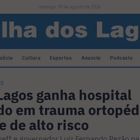
domingo, 09 de agosto de 2026
olícia
Cultura
Esportes
Anuncie
Podcasts
OS
Lagos ganha hospital
do em trauma ortopéd
 de alto risco
seff e governador Luiz Fernando Pezão pa