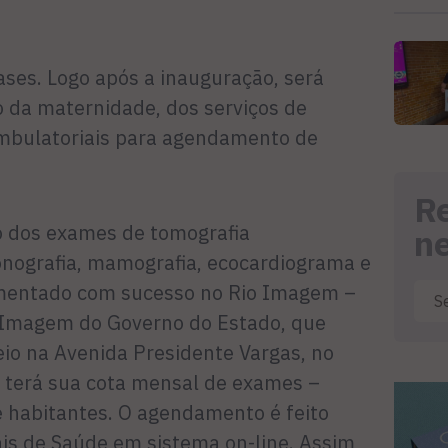
fases. Logo após a inauguração, será
o da maternidade, dos serviços de
mbulatoriais para agendamento de
R
 dos exames de tomografia
n
nografia, mamografia, ecocardiograma e
lementado com sucesso no Rio Imagem –
r Imagem do Governo do Estado, que
eio na Avenida Presidente Vargas, no
e terá sua cota mensal de exames –
 habitantes. O agendamento é feito
ais de Saúde em sistema on-line. Assim,