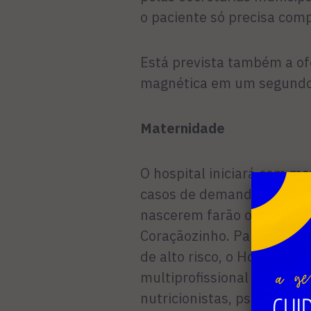
o paciente só precisa com
Está prevista também a of
magnética em um segund
Maternidade
O hospital iniciará com ma
casos de demanda espontâ
nascerem farão os Testes 
Coraçãozinho. Para realiz
de alto risco, o Hospital 
multiprofissional especia
nutricionistas, psicólogos 