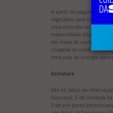
A partir do segundo mês d
reguladas pela Central Es
uma consulta no Hospital 
maternidade dispõe de sal
em mesa de parto normal 
chegada do bebê. A infra
uma sala de cirurgia para 
Estrutura
São 56 leitos de internaçã
Neonatal, 5 de Unidade Sem
2 de pré-parto/parto/puer
um deles vai funcionar o S