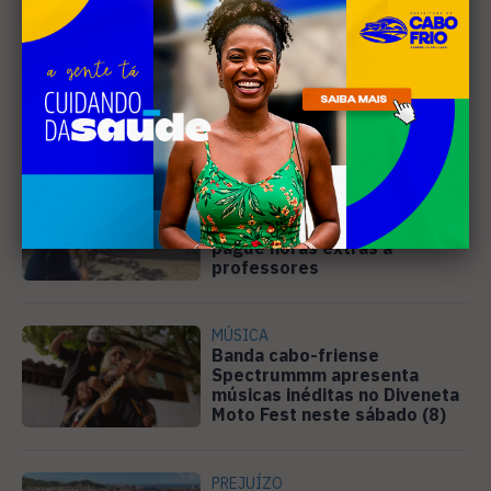
Leia Também
EDUCAÇÃO
Justiça determina que
Prefeitura de Cabo Frio
pague horas extras a
professores
MÚSICA
Banda cabo-friense
Spectrummm apresenta
músicas inéditas no Diveneta
Moto Fest neste sábado (8)
PREJUÍZO