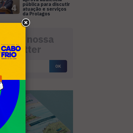
pública para discutir
4
atuação e serviços
da Prolagos
eceba nossa
ewsletter