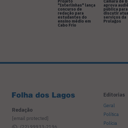
Projeto
Câmara de B
"Interlinhas" lança
aprova audi
concurso de
pública para
redação para
discutir atu
estudantes do
serviços da
ensino médio em
Prolagos
Cabo Frio
Editorias
Geral
Redação
Política
[email protected]
Polícia
(22) 99933-2196