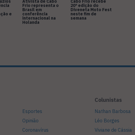
úzios
Ativista de Cabo
Cabo Frio recebe
ência
Frio representa o
20ª edição do
Brasil em
Diveneta Moto Fest
ação e
conferência
neste fim de
internacional na
semana
Holanda
Colunistas
Esportes
Nathan Barbosa
Opinião
Léo Borges
Coronavírus
Viviane de Cássia