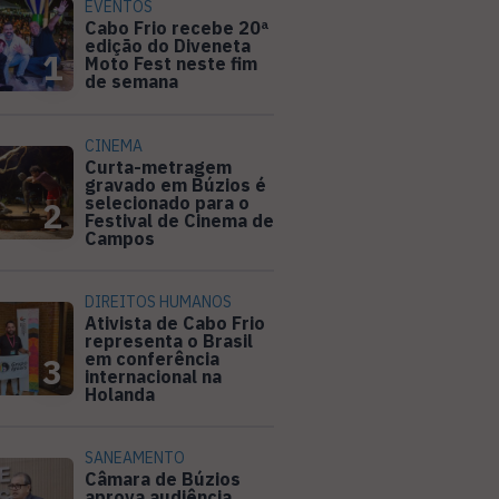
EVENTOS
Cabo Frio recebe 20ª
edição do Diveneta
1
Moto Fest neste fim
de semana
CINEMA
Curta-metragem
gravado em Búzios é
selecionado para o
2
Festival de Cinema de
Campos
DIREITOS HUMANOS
Ativista de Cabo Frio
representa o Brasil
em conferência
3
internacional na
Holanda
SANEAMENTO
Câmara de Búzios
aprova audiência