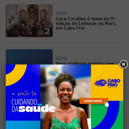
GERAL
Cora Coralina é tema da 9ª
edição do Leituras no Mart,
em Cabo Frio
2
GERAL
Inea confirma esgoto sem
tratamento na Laguna de
Araruama
3
CULTURA
Cabo Frio abre inscrições
para editais culturais que
somam R$ 510 mil
4