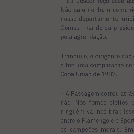
– Eu desconheço esse as
Não saiu nenhum comunica
nosso departamento jurídic
Gomes, marido da preside
pela agremiação.
Tranquilo, o dirigente n
e fez uma comparação com
Copa União de 1987.
– A Passagem correu atrá
não. Nós fomos eleitos 
ninguém vai nos tirar. Is
entre o Flamengo e o Spor
os campeões morais. Em