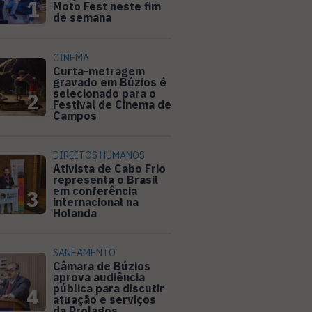
1
Moto Fest neste fim
de semana
CINEMA
Curta-metragem
gravado em Búzios é
selecionado para o
2
Festival de Cinema de
Campos
DIREITOS HUMANOS
Ativista de Cabo Frio
representa o Brasil
em conferência
3
internacional na
Holanda
SANEAMENTO
Câmara de Búzios
aprova audiência
pública para discutir
4
atuação e serviços
da Prolagos