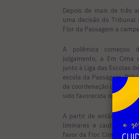
Depois de mais de três a
uma decisão do Tribunal 
Flor da Passagem a campeã
A polêmica começou d
julgamento, a Em Cima 
junto à Liga das Escolas 
escola da Passagem, Róbs
da coordenação de Carnaval
sido favorecida no julgame
A partir de então, o caso
liminares e cautelares 
favor da Flor. Com a vitória