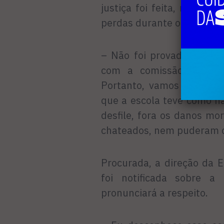
justiça foi feita, mas avi
perdas durante o período qu
– Não foi provado que a 
com a comissão tenha in
Portanto, vamos solicita
que a escola teve como n
desfile, fora os danos mo
chateados, nem puderam 
Procurada, a direção da 
foi notificada sobre a
pronunciará a respeito.