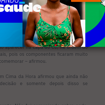
sa que a escola recorrerá para reaver as
e o título esteve ‘sub judice’.
ligação que o nosso carnavalesco tinha
terferido no resultado do carnaval.
r o ressarcimento de todos os prejuízos
ão aparecer na capa do CD, na ordem do
rais, pois os componentes ficaram muito
comemorar – afirmou.
Em Cima da Hora afirmou que ainda não
 decisão e somente depois disso se