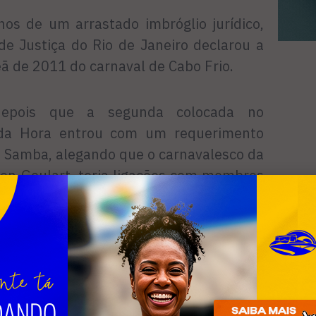
nos de um arrastado imbróglio jurídico,
de Justiça do Rio de Janeiro declarou a
 de 2011 do carnaval de Cabo Frio.
epois que a segunda colocada no
da Hora entrou com um requerimento
de Samba, alegando que o carnavalesco da
on Goulart, teria ligações com membros
 da entidade e, portanto, a escola teria
nto.
 foi parar nos tribunais, aonde medidas
chegaram a ser concedidas, sempre em
 final, o diretor João Félix acredita que a