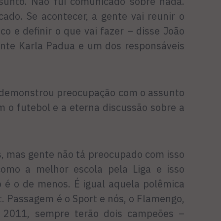
sunto. Não fui comunicado sobre nada.
do. Se acontecer, a gente vai reunir o
o e definir o que vai fazer – disse João
nte Karla Padua e um dos responsáveis
ão demonstrou preocupação com o assunto
 o futebol e a eterna discussão sobre a
s, mas gente não tá preocupado com isso
como a melhor escola pela Liga e isso
so é o de menos. É igual aquela polêmica
t. Passagem é o Sport e nós, o Flamengo,
 2011, sempre terão dois campeões –