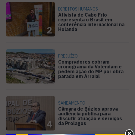
DIREITOS HUMANOS
Ativista de Cabo Frio
representa o Brasil em
conferência internacional na
2
Holanda
PREJUÍZO
Compradores cobram
cronograma da Volendam e
pedem ação do MP por obra
3
parada em Arraial
SANEAMENTO
Câmara de Búzios aprova
audiência pública para
discutir atuação e serviços
4
da Prolagos