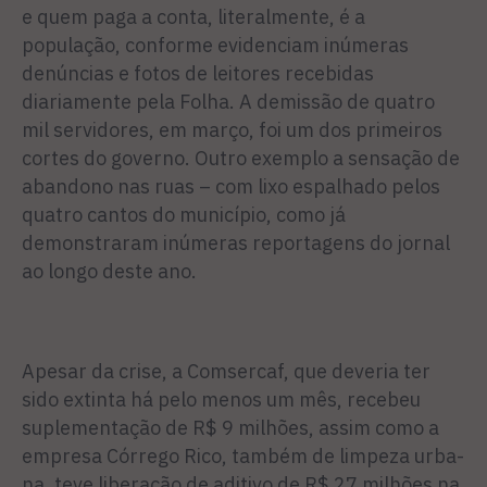
e quem paga a conta, literalmente, é a
população, conforme eviden­ciam inúmeras
denúncias e fotos de leitores recebidas
diariamen­te pela Folha. A demissão de quatro
mil servidores, em mar­ço, foi um dos primeiros
cortes do governo. Outro exemplo a sensação de
abandono nas ruas – com lixo espalhado pelos
qua­tro cantos do município, como já
demonstraram inúmeras reporta­gens do jornal
ao longo deste ano.
Apesar da crise, a Comsercaf, que deveria ter
sido extinta há pelo menos um mês, recebeu
suplementação de R$ 9 milhões, assim como a
empresa Córrego Rico, também de limpeza urba­
na, teve liberação de aditivo de R$ 27 milhões na