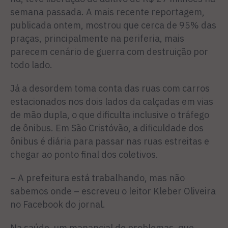
semana passa­da. A mais recente reportagem,
publicada ontem, mostrou que cerca de 95% das
praças, prin­cipalmente na periferia, mais
parecem cenário de guerra com destruição por
todo lado.
Já a desordem toma conta das ruas com carros
estacionados nos dois lados da calçadas em vias
de mão dupla, o que dificul­ta inclusive o tráfego
de ônibus. Em São Cristóvão, a dificuldade dos
ônibus é diária para passar nas ruas estreitas e
chegar ao ponto final dos coletivos.
– A prefeitura está trabalhan­do, mas não
sabemos onde – es­creveu o leitor Kleber Oliveira
no Facebook do jornal.
Na saúde, um manancial de problemas, que