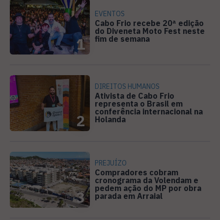
EVENTOS
Cabo Frio recebe 20ª edição
do Diveneta Moto Fest neste
fim de semana
1
DIREITOS HUMANOS
Ativista de Cabo Frio
representa o Brasil em
conferência internacional na
2
Holanda
PREJUÍZO
Compradores cobram
cronograma da Volendam e
pedem ação do MP por obra
3
parada em Arraial