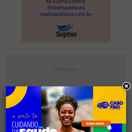
Leia Também
MÚSICA
Banda cabo-friense
Spectrummm apresenta
músicas inéditas no Diveneta