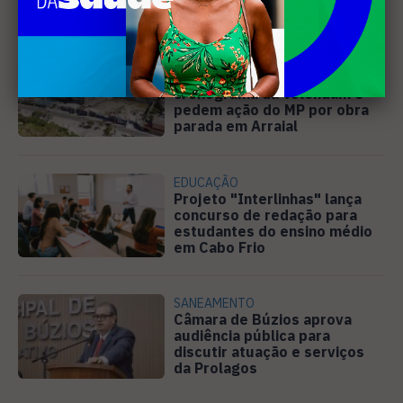
Moto Fest neste sábado (8)
PREJUÍZO
Compradores cobram
cronograma da Volendam e
pedem ação do MP por obra
parada em Arraial
EDUCAÇÃO
Projeto "Interlinhas" lança
concurso de redação para
estudantes do ensino médio
em Cabo Frio
SANEAMENTO
Câmara de Búzios aprova
audiência pública para
discutir atuação e serviços
da Prolagos