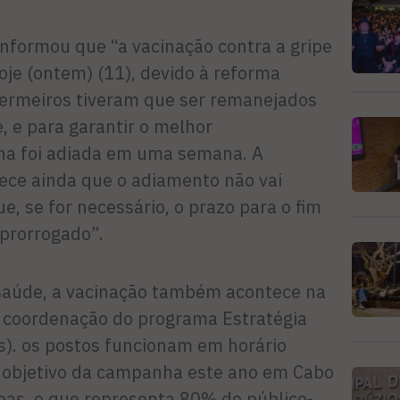
informou que “a vacinação contra a gripe
oje (ontem) (11), devido à reforma
fermeiros tiveram que ser remanejados
, e para garantir o melhor
a foi adiada em uma semana. A
rece ainda que o adiamento não vai
ue, se for necessário, o prazo para o fim
prorrogado”.
saúde, a vacinação também acontece na
a coordenação do programa Estratégia
s). os postos funcionam em horário
O objetivo da campanha este ano em Cabo
soas, o que representa 80% do público-