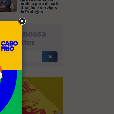
pública para discutir
4
atuação e serviços
da Prolagos
eceba nossa
ewsletter