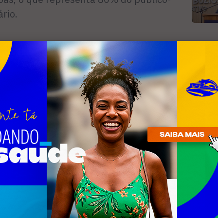
rio.
essoas idosas com 60 anos ou mais de
R
úde; os povos indígenas; crianças na
 a menores de cinco anos de idade
n
9 dias); as gestantes; as puér­peras
 o parto); os grupos portadores de
missí­veis e outras condições clínicas
vada de liberdade, além dos funcioná­rios
ão impressa desta terça-feira.