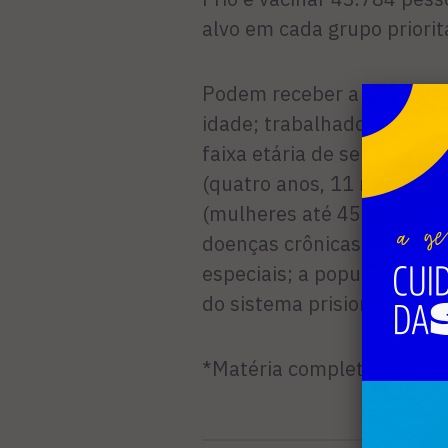
alvo em cada grupo prioritá
Podem receber a vacina p
idade; trabalhadores de sa
faixa etária de seis meses
(quatro anos, 11 meses e 2
(mulheres até 45 dias após
doenças crônicas não trans
especiais; a população pri
do sistema prisional.
*Matéria completa na ediç