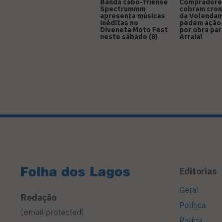
Banda cabo-friense
Compradore
Spectrummm
cobram cro
apresenta músicas
da Volendam
inéditas no
pedem ação
Diveneta Moto Fest
por obra pa
neste sábado (8)
Arraial
Editorias
Geral
Redação
Política
[email protected]
Polícia