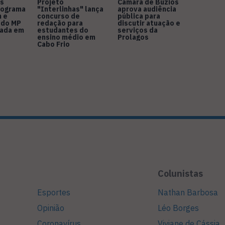
s
Projeto
Câmara de Búzios
nograma
"Interlinhas" lança
aprova audiência
 e
concurso de
pública para
 do MP
redação para
discutir atuação e
rada em
estudantes do
serviços da
ensino médio em
Prolagos
Cabo Frio
Colunistas
Esportes
Nathan Barbosa
Opinião
Léo Borges
Coronavírus
Viviane de Cássia