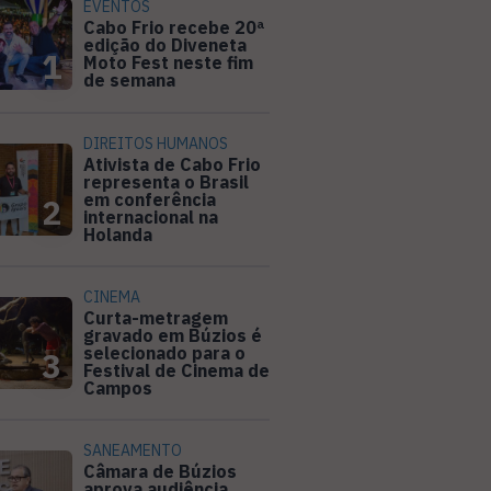
EVENTOS
Cabo Frio recebe 20ª
edição do Diveneta
1
Moto Fest neste fim
de semana
DIREITOS HUMANOS
Ativista de Cabo Frio
representa o Brasil
em conferência
2
internacional na
Holanda
CINEMA
Curta-metragem
gravado em Búzios é
selecionado para o
3
Festival de Cinema de
Campos
SANEAMENTO
Câmara de Búzios
aprova audiência