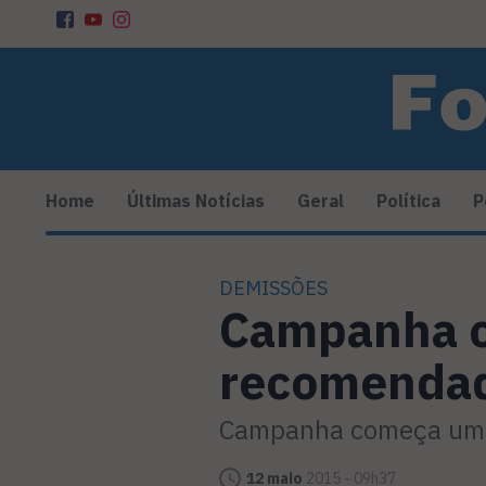
Home
Últimas Notícias
Geral
Política
P
DEMISSÕES
Campanha c
recomendad
Campanha começa uma 
12 maio
2015 - 09h37