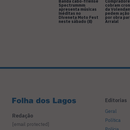
Banda cabo-friense
Compradore
Spectrummm
cobram cro
apresenta músicas
da Volendam
inéditas no
pedem ação
Diveneta Moto Fest
por obra pa
neste sábado (8)
Arraial
Editorias
Geral
Redação
Política
[email protected]
Polícia