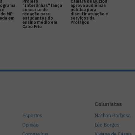
s
Projeto
Câmara de Búzios
nograma
"Interlinhas" lança
aprova audiência
 e
concurso de
pública para
 do MP
redação para
discutir atuação e
rada em
estudantes do
serviços da
ensino médio em
Prolagos
Cabo Frio
Colunistas
Esportes
Nathan Barbosa
Opinião
Léo Borges
Coronavírus
Viviane de Cássia