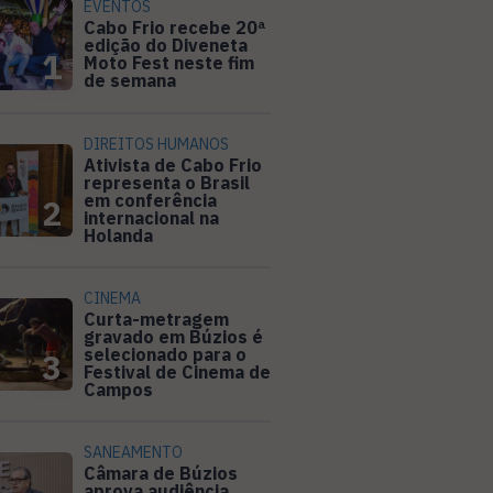
EVENTOS
Cabo Frio recebe 20ª
edição do Diveneta
1
Moto Fest neste fim
de semana
DIREITOS HUMANOS
Ativista de Cabo Frio
representa o Brasil
em conferência
2
internacional na
Holanda
CINEMA
Curta-metragem
gravado em Búzios é
selecionado para o
3
Festival de Cinema de
Campos
SANEAMENTO
Câmara de Búzios
aprova audiência