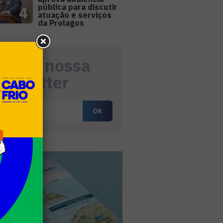
pública para discutir
4
atuação e serviços
da Prolagos
eceba nossa
ewsletter