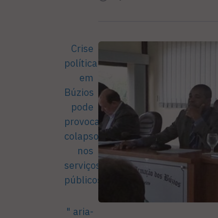
Crise
política
em
Búzios
pode
provocar
colapsos
nos
serviços
públicos
" aria-