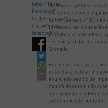
label="Botão
Os serviços públicos em A
Facebook"
entrar em colapso a qualq
target="_blank"
André Granado (PSC) não e
class="share
fornecedores. A situação é
facebook">
prefeito e os vereadores,
dos seis pedidos de reman
Granado.
Em meio a tudo isso, o ver
as formas, instalar a ingo
anunciado pedido de impea
manhã de ontem não aconte
ameaçado pelo líder do gov
ser denunciado por falta 