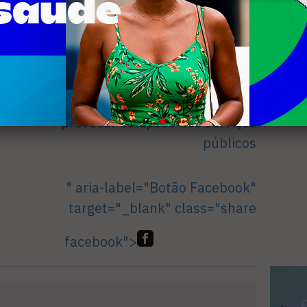
nejamento de verbas sempre feitos pelo
Crise política em Búzios pode
provocar colapsos nos serviços
públicos
" aria-label="Botão Facebook"
target="_blank" class="share
facebook">