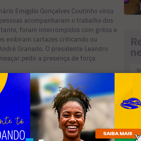
nário Emigdio Gonçalves Coutinho virou
 pessoas acompanharam o trabalho dos
stante, foram interrompidos com gritos e
R
s exibiram cartazes criticando ou
André Granado. O presidente Leandro
n
meaçar pedir a presença de força
gem a previsão orçamentária deste ano.
to de R$ 210 milhões, mas, se forem
hega a R$250 milhões. Vereadores
os não foram enviados para a apreciação
nico da questão, no entanto, virou briga
guém se entende, sequer para aprovar os