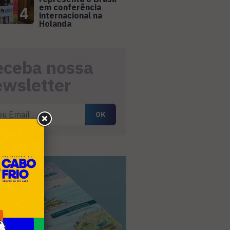
em conferência
4
internacional na
Holanda
eceba nossa
ewsletter