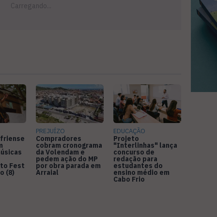
PREJUÍZO
EDUCAÇÃO
friense
Compradores
Projeto
m
cobram cronograma
"Interlinhas" lança
úsicas
da Volendam e
concurso de
pedem ação do MP
redação para
to Fest
por obra parada em
estudantes do
o (8)
Arraial
ensino médio em
Cabo Frio