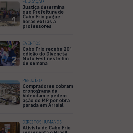
EDUCAÇÃO
Justiça determina
que Prefeitura de
Cabo Frio pague
1
horas extras a
professores
EVENTOS
Cabo Frio recebe 20ª
edição do Diveneta
2
Moto Fest neste fim
de semana
PREJUÍZO
Compradores cobram
cronograma da
Volendam e pedem
3
ação do MP por obra
parada em Arraial
DIREITOS HUMANOS
Ativista de Cabo Frio
representa o Brasil