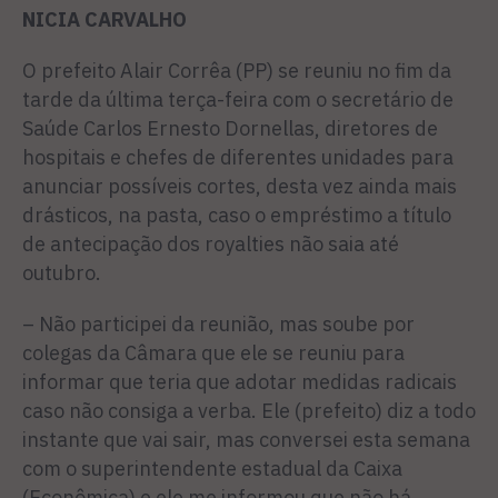
NICIA CARVALHO
O prefeito Alair Corrêa (PP) se reuniu no fim da
tarde da úl­tima terça-feira com o secretário de
Saúde Carlos Ernesto Dor­nellas, diretores de
hospitais e chefes de diferentes unidades para
anunciar possíveis cortes, desta vez ainda mais
drásticos, na pasta, caso o empréstimo a tí­tulo
de antecipação dos royalties não saia até
outubro.
– Não participei da reunião, mas soube por
colegas da Câma­ra que ele se reuniu para
informar que teria que adotar medidas ra­dicais
caso não consiga a verba. Ele (prefeito) diz a todo
instante que vai sair, mas conversei esta semana
com o superintendente estadual da Caixa
(Econômica) e ele me informou que não há