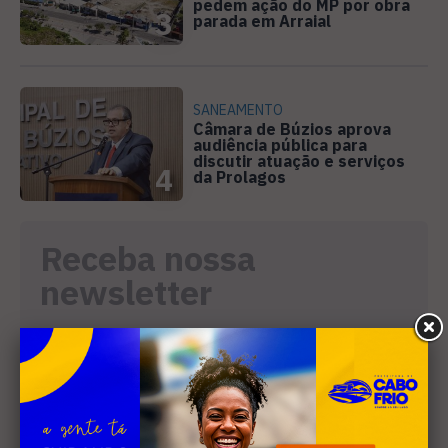
pedem ação do MP por obra
3
parada em Arraial
SANEAMENTO
Câmara de Búzios aprova
audiência pública para
discutir atuação e serviços
4
da Prolagos
Receba nossa
newsletter